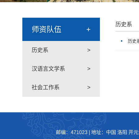
历史系
师资队伍
+
历史
历史系
>
汉语言文学系
>
社会工作系
>
邮编：471023
|
地址：中国 洛阳 开元