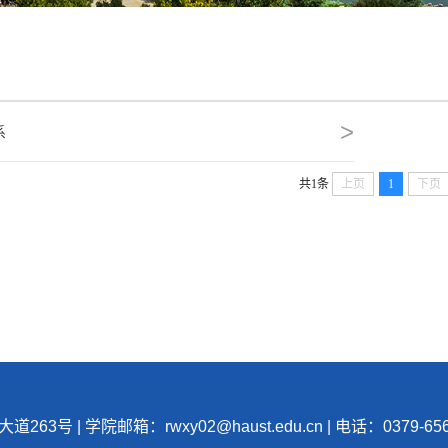
>
系
共1条
上页
1
下页
大道263号
|
学院邮箱：rwxy02@haust.edu.cn
|
电话：0379-656